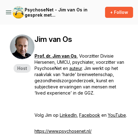
PsychoseNet - Jim van Os in
+ Follow
gesprek met...
Jim van Os
Prof. dr. Jim van Os
,
Voorzitter Divisie
Hersenen, UMCU, psychiater, voorzitter van
Host
PsychoseNet en
auteur
. Jim werkt op het
raakvlak van ‘harde’ breinwetenschap,
gezondheidszorgonderzoek, kunst en
subjectieve ervaringen van mensen met
‘lived experience’ in de GGZ.
Volg Jim op
LinkedIn
,
Facebook
en
YouTube
.
https://www.psychosenet.nl/