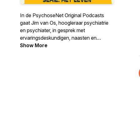
In de PsychoseNet Original Podcasts
gaat Jim van Os, hoogleraar psychiatrie
en psychiater, in gesprek met
ervaringsdeskundigen, naasten en
professionals. In de gesprekken komen
Show More
onderwerpen als psychische
kwetsbaarheid, spiritualiteit en herstel aan
bod.
PsychoseNet.nl is hét platform is het over
psychosegevoeligheid, stemming, trauma
en herstel. Weer weten? Check onze site:
www.psychosenet.nl