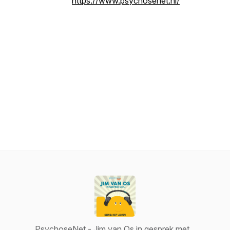
https://www.psychosenet.nl/
PsychoseNet - Jim van Os in gesprek met...