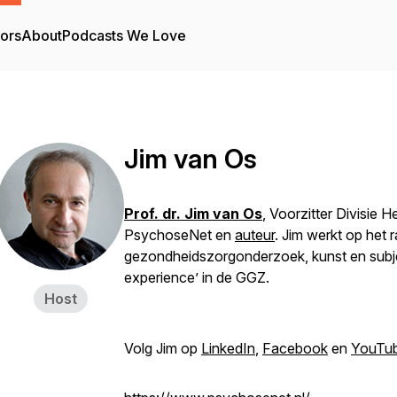
tors
About
Podcasts We Love
Jim van Os
Prof. dr. Jim van Os
,
Voorzitter Divisie 
PsychoseNet en
auteur
. Jim werkt op het 
gezondheidszorgonderzoek, kunst en subje
experience’ in de GGZ.
Host
Volg Jim op
LinkedIn
,
Facebook
en
YouTu