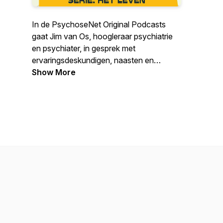
In de PsychoseNet Original Podcasts
gaat Jim van Os, hoogleraar psychiatrie
en psychiater, in gesprek met
ervaringsdeskundigen, naasten en
professionals. In de gesprekken komen
Show More
onderwerpen als psychische
kwetsbaarheid, spiritualiteit en herstel aan
bod.
PsychoseNet.nl is hét platform is het over
psychosegevoeligheid, stemming, trauma
en herstel. Weer weten? Check onze site:
www.psychosenet.nl