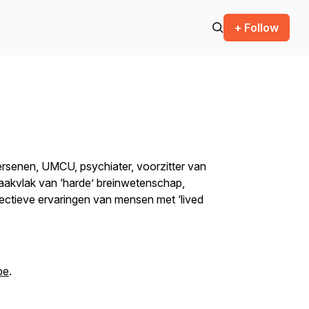
+ Follow
Hersenen, UMCU, psychiater, voorzitter van
raakvlak van ‘harde’ breinwetenschap,
ctieve ervaringen van mensen met ‘lived
be
.