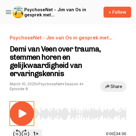
PsychoseNet - Jim van Os in
+ Follow
gesprek met...
PsychoseNet - Jim van Os in gesprek met...
Demi van Veen over trauma,
stemmen horen en
gelijkwaardigheid van
ervaringskennis
March 10, 2025
•
PsychoseNet
•
Season 4
•
Share
Episode 8
Use Left/Right to seek, Home/End to jump to st
0:00
|
34:30