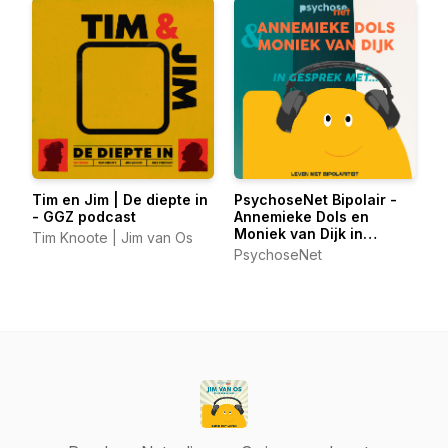
Tim en Jim | De diepte in
PsychoseNet Bipolair -
- GGZ podcast
Annemieke Dols en
Moniek van Dijk in
Tim Knoote | Jim van Os
gesprek met...
PsychoseNet