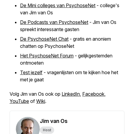
De Mini colleges van PsychoseNet
- college's
van Jim van Os
De Podcasts van PsychoseNet
- Jim van Os
spreekt interessante gasten
De PsychoseNet Chat
- gratis en anoniem
chatten op PsychoseNet
Het PsychoseNet Forum
- gelijkgestemden
ontmoeten
Test jezelf
- vragenlijsten om te kijken hoe het
met je gaat
Volg Jim van Os ook op
LinkedIn
,
Facebook
,
YouTube
of
Wiki
.
Jim van Os
Host