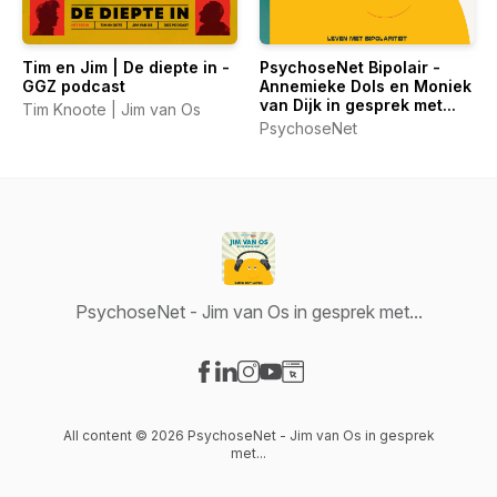
Tim en Jim | De diepte in -
PsychoseNet Bipolair -
GGZ podcast
Annemieke Dols en Moniek
van Dijk in gesprek met...
Tim Knoote | Jim van Os
PsychoseNet
PsychoseNet - Jim van Os in gesprek met...
Visit our Facebook page
Visit our LinkedIn page
Visit our Instagram page
Visit our YouTube page
Visit our Website page
All content © 2026 PsychoseNet - Jim van Os in gesprek
met...