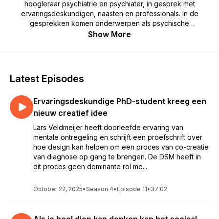
hoogleraar psychiatrie en psychiater, in gesprek met
ervaringsdeskundigen, naasten en professionals. In de
gesprekken komen onderwerpen als psychische
kwetsbaarheid, spiritualiteit en herstel aan bod.
Show More
PsychoseNet.nl is hét platform is het over
psychosegevoeligheid, stemming, trauma en herstel. Weer
weten? Check onze site: www.psychosenet.nl
Latest Episodes
Ervaringsdeskundige PhD-student kreeg een
nieuw creatief idee
Lars Veldmeijer heeft doorleefde ervaring van
mentale ontregeling en schrijft een proefschrift over
hoe design kan helpen om een proces van co-creatie
van diagnose op gang te brengen. De DSM heeft in
dit proces geen dominante rol me...
October 22, 2025
•
Season 4
•
Episode 11
•
37:02