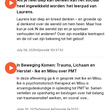
Als je heel diep kan denken kan het sociaal
heel ingewikkeld worden: het leerpad van
Laurens.
Laurens kan diep en breed denken – en groeide op
al denkend over de wereld om hem heen. Maar hoe
kun je ook IN die wereld zijn en je spontaan
verhouden tot anderen? Over zijn moeilijke leertraject
en de rol van zijn bekering tot het geloof.
July 09, 2025
•
Episode 10
•
37:52
In Beweging Komen: Trauma, Lichaam en
Herstel - Ike en Milou over PMT
In deze aflevering ga ik in gesprek met Ike en Milou.
Ike is psychomotorisch therapeut en Milou is
ervaringsdeskundige in opleiding tot PMT’er. Samen
vertellen ze openhartig en bevlogen over het belang
van traumasensitief werken, en vooral: ove...
June 30, 2025
•
Season 4
•
Episode 9
•
31:07